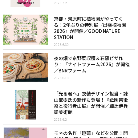
2026.7.2
京都・河原町に植物園がやってく
る！2年ぶりの特別展『出張植物園
2026』が開催／GOOD NATURE
STATION
2026.6.30
夜の畑で京野菜収穫＆石窯ピザ作
り！『ナイトファーム2026』が開催
／BNRファーム
2026.6.13
「光る君へ」衣装デザイン担当・諫
山宝樹氏の新作も登場！『祇園祭後
祭と役行者山展』が開催／細辻伊兵
衛美術館
2026.6.2
モネの名作「睡蓮」などを公開！開