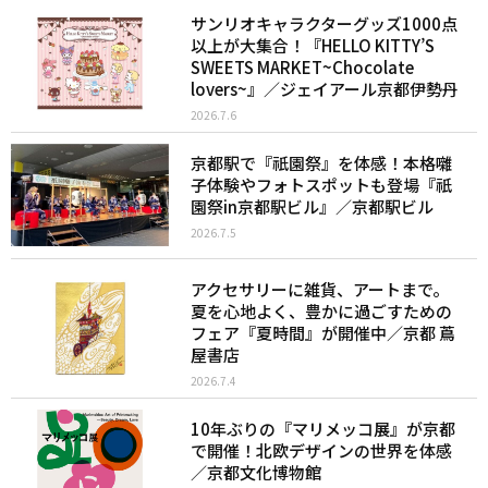
サンリオキャラクターグッズ1000点
以上が大集合！『HELLO KITTY’S
SWEETS MARKET~Chocolate
lovers~』／ジェイアール京都伊勢丹
2026.7.6
京都駅で『祇園祭』を体感！本格囃
子体験やフォトスポットも登場『祇
園祭in京都駅ビル』／京都駅ビル
2026.7.5
アクセサリーに雑貨、アートまで。
夏を心地よく、豊かに過ごすための
フェア『夏時間』が開催中／京都 蔦
屋書店
2026.7.4
10年ぶりの『マリメッコ展』が京都
で開催！北欧デザインの世界を体感
／京都文化博物館