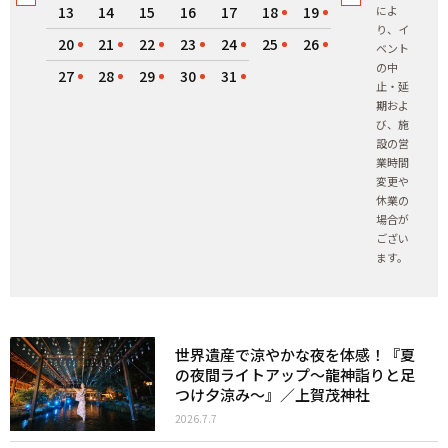
13
14
15
16
17
18
19
によ
り、イ
20
21
22
23
24
25
26
ベント
の中
27
28
29
30
31
止・延
期およ
び、施
設の営
業時間
変更や
休業の
場合が
ござい
ます。
世界遺産で涼やかな夜を体感！『夏
の夜間ライトアップ～龍神詣りと足
つけ夕涼み～』／上賀茂神社
2026.7.7