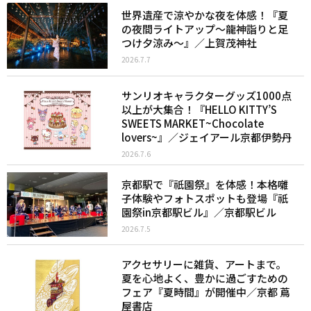
世界遺産で涼やかな夜を体感！『夏
の夜間ライトアップ～龍神詣りと足
つけ夕涼み～』／上賀茂神社
2026.7.7
サンリオキャラクターグッズ1000点
以上が大集合！『HELLO KITTY’S
SWEETS MARKET~Chocolate
lovers~』／ジェイアール京都伊勢丹
2026.7.6
京都駅で『祇園祭』を体感！本格囃
子体験やフォトスポットも登場『祇
園祭in京都駅ビル』／京都駅ビル
2026.7.5
アクセサリーに雑貨、アートまで。
夏を心地よく、豊かに過ごすための
フェア『夏時間』が開催中／京都 蔦
屋書店