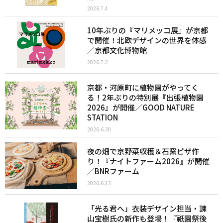
2026.7.4
10年ぶりの『マリメッコ展』が京都
で開催！北欧デザインの世界を体感
／京都文化博物館
2026.7.2
京都・河原町に植物園がやってく
る！2年ぶりの特別展『出張植物園
2026』が開催／GOOD NATURE
STATION
2026.6.30
夜の畑で京野菜収穫＆石窯ピザ作
り！『ナイトファーム2026』が開催
／BNRファーム
2026.6.13
「光る君へ」衣装デザイン担当・諫
山宝樹氏の新作も登場！『祇園祭後