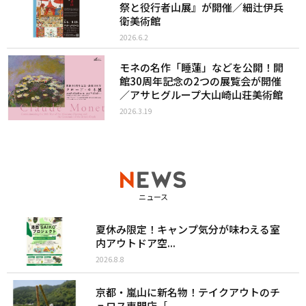
祭と役行者山展』が開催／細辻伊兵
衛美術館
2026.6.2
モネの名作「睡蓮」などを公開！開
館30周年記念の2つの展覧会が開催
／アサヒグループ大山崎山荘美術館
2026.3.19
ニュース
夏休み限定！キャンプ気分が味わえる室
内アウトドア空...
2026.8.8
京都・嵐山に新名物！テイクアウトのチ
ュロス専門店［...