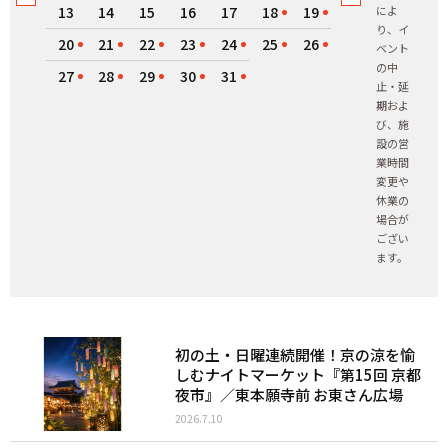
13
14
15
16
17
18
19
によ
り、イ
20
21
22
23
24
25
26
ベント
の中
27
28
29
30
31
止・延
期およ
び、施
設の営
業時間
変更や
休業の
場合が
ござい
ます。
初の土・日曜連続開催！京の涼を愉
しむナイトマーケット『第15回 京都
夜市』／東本願寺前 お東さん広場
2026.7.10