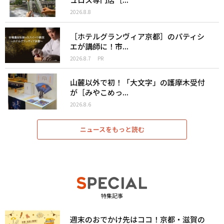
2026.8.8
［ホテルグランヴィア京都］のパティシ
エが講師に！市...
2026.8.7
PR
山麓以外で初！「大文字」の護摩木受付
が［みやこめっ...
2026.8.6
ニュースをもっと読む
特集記事
週末のおでかけ先はココ！京都・滋賀の