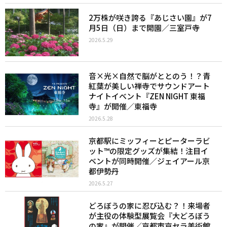
2万株が咲き誇る『あじさい園』が7
月5日（日）まで開園／三室戸寺
2026.5.29
音×光×自然で脳がととのう！？青
紅葉が美しい禅寺でサウンドアート
ナイトイベント『ZEN NIGHT 東福
寺』が開催／東福寺
2026.5.28
京都駅にミッフィーとピーターラビ
ット™︎の限定グッズが集結！注目イ
ベントが同時開催／ジェイアール京
都伊勢丹
2026.5.27
どろぼうの家に忍び込む？！来場者
が主役の体験型展覧会『大どろぼう
の家』が開催／京都市京セラ美術館