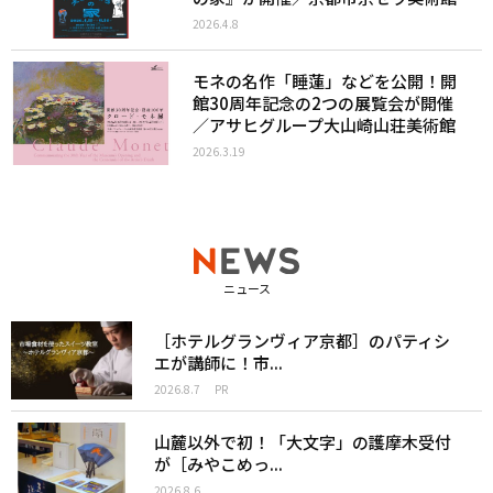
2026.4.8
モネの名作「睡蓮」などを公開！開
館30周年記念の2つの展覧会が開催
／アサヒグループ大山崎山荘美術館
2026.3.19
ニュース
［ホテルグランヴィア京都］のパティシ
エが講師に！市...
2026.8.7
PR
山麓以外で初！「大文字」の護摩木受付
が［みやこめっ...
2026.8.6