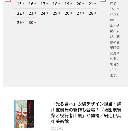
15
16
17
18
19
20
21
によ
り、イ
22
23
24
25
26
27
28
ベント
の中
29
30
止・延
期およ
び、施
設の営
業時間
変更や
休業の
場合が
ござい
ます。
「光る君へ」衣装デザイン担当・諫
山宝樹氏の新作も登場！『祇園祭後
祭と役行者山展』が開催／細辻伊兵
衛美術館
2026.6.2