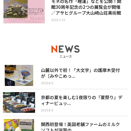
モネの名作「睡蓮」などを公開！開
館30周年記念の2つの展覧会が開催
／アサヒグループ大山崎山荘美術館
2026.3.19
ニュース
山麓以外で初！「大文字」の護摩木受付
が［みやこめっ...
2026.8.6
京都の夏を楽しむ1夜限りの『夏祭り』デ
ィナービュッ...
2026.8.6
関西初登場！英国老舗ファームのミルク
ソフトが滋賀の...