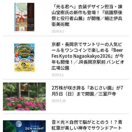
「光る君へ」衣装デザイン担当・諫
山宝樹氏の新作も登場！『祇園祭後
祭と役行者山展』が開催／細辻伊兵
衛美術館
2026.6.2
京都・長岡京でサントリーの人気ビ
ールをワンコインで楽しめる『Beer
Fes Kyoto Nagaokakyo2026』が今
年も開催！／JR長岡京駅前 バンビオ
広場公園
2026.6.1
2万株が咲き誇る『あじさい園』が7
月5日（日）まで開園／三室戸寺
2026.5.29
音×光×自然で脳がととのう！？青
紅葉が美しい禅寺でサウンドアート