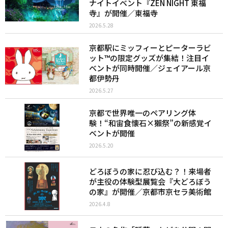
ナイトイベント『ZEN NIGHT 東福
寺』が開催／東福寺
2026.5.28
京都駅にミッフィーとピーターラビ
ット™︎の限定グッズが集結！注目イ
ベントが同時開催／ジェイアール京
都伊勢丹
2026.5.27
京都で世界唯一のペアリング体
験！“和宙食懐石×獺祭”の新感覚イ
ベントが開催
2026.5.20
どろぼうの家に忍び込む？！来場者
が主役の体験型展覧会『大どろぼう
の家』が開催／京都市京セラ美術館
2026.4.8