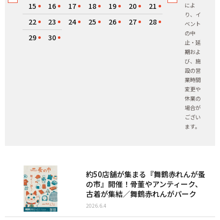
15
16
17
18
19
20
21
によ
り、イ
22
23
24
25
26
27
28
ベント
の中
29
30
止・延
期およ
び、施
設の営
業時間
変更や
休業の
場合が
ござい
ます。
約50店舗が集まる『舞鶴赤れんが蚤
の市』開催！骨董やアンティーク、
古着が集結／舞鶴赤れんがパーク
2026.6.4