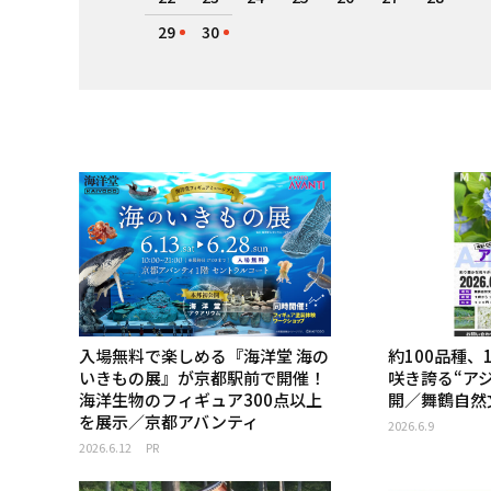
29
30
入場無料で楽しめる『海洋堂 海の
約100品種、
いきもの展』が京都駅前で開催！
咲き誇る“ア
海洋生物のフィギュア300点以上
開／舞鶴自然
を展示／京都アバンティ
2026.6.9
2026.6.12
PR