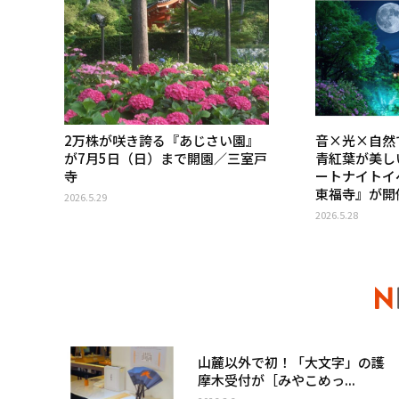
2万株が咲き誇る『あじさい園』
音×光×自然
が7月5日（日）まで開園／三室戸
青紅葉が美し
寺
ートナイトイベ
東福寺』が開
2026.5.29
2026.5.28
山麓以外で初！「大文字」の護
摩木受付が［みやこめっ...