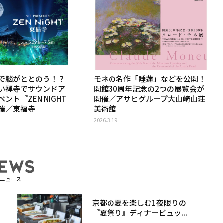
で脳がととのう！？
モネの名作「睡蓮」などを公開！
い禅寺でサウンドア
開館30周年記念の2つの展覧会が
ント『ZEN NIGHT
開催／アサヒグループ大山崎山荘
催／東福寺
美術館
2026.3.19
ニュース
京都の夏を楽しむ1夜限りの
『夏祭り』ディナービュッ...