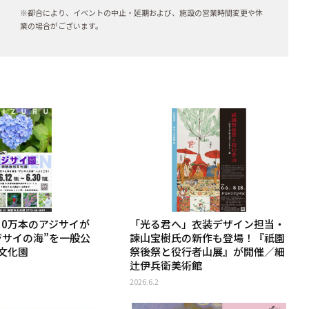
※都合により、イベントの中止・延期および、施設の営業時間変更や休
業の場合がございます。
10万本のアジサイが
「光る君へ」衣装デザイン担当・
ジサイの海”を一般公
諫山宝樹氏の新作も登場！『祇園
文化園
祭後祭と役行者山展』が開催／細
辻伊兵衛美術館
2026.6.2