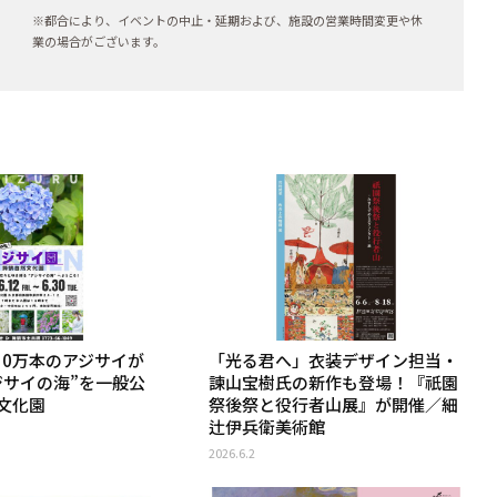
※都合により、イベントの中止・延期および、施設の営業時間変更や休
業の場合がございます。
10万本のアジサイが
「光る君へ」衣装デザイン担当・
ジサイの海”を一般公
諫山宝樹氏の新作も登場！『祇園
文化園
祭後祭と役行者山展』が開催／細
辻伊兵衛美術館
2026.6.2