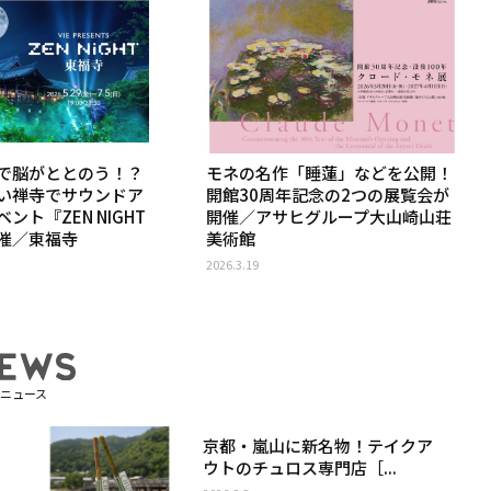
で脳がととのう！？
モネの名作「睡蓮」などを公開！
い禅寺でサウンドア
開館30周年記念の2つの展覧会が
ント『ZEN NIGHT
開催／アサヒグループ大山崎山荘
催／東福寺
美術館
2026.3.19
ニュース
京都・嵐山に新名物！テイクア
ウトのチュロス専門店［...