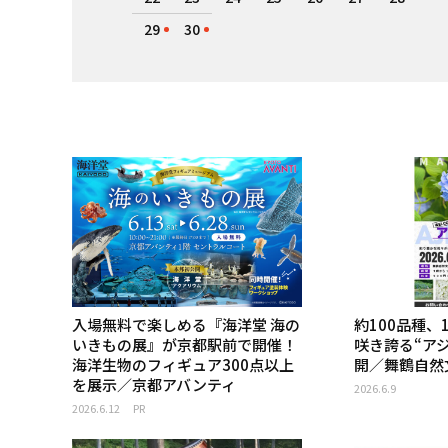
29
30
入場無料で楽しめる『海洋堂 海の
約100品種、
いきもの展』が京都駅前で開催！
咲き誇る“ア
海洋生物のフィギュア300点以上
開／舞鶴自然
を展示／京都アバンティ
2026.6.9
2026.6.12
PR