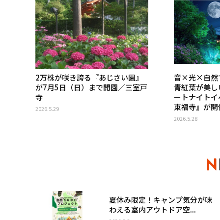
2万株が咲き誇る『あじさい園』
音×光×自然
が7月5日（日）まで開園／三室戸
青紅葉が美し
寺
ートナイトイベ
東福寺』が開
2026.5.29
2026.5.28
夏休み限定！キャンプ気分が味
わえる室内アウトドア空...