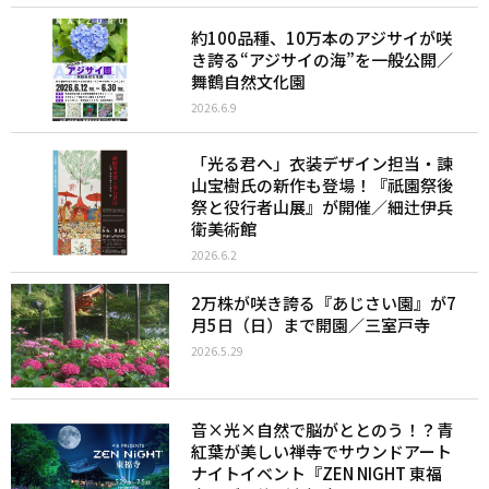
約100品種、10万本のアジサイが咲
き誇る“アジサイの海”を一般公開／
舞鶴自然文化園
2026.6.9
「光る君へ」衣装デザイン担当・諫
山宝樹氏の新作も登場！『祇園祭後
祭と役行者山展』が開催／細辻伊兵
衛美術館
2026.6.2
2万株が咲き誇る『あじさい園』が7
月5日（日）まで開園／三室戸寺
2026.5.29
音×光×自然で脳がととのう！？青
紅葉が美しい禅寺でサウンドアート
ナイトイベント『ZEN NIGHT 東福