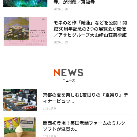
寺』が開催／東福寺
2026.5.28
モネの名作「睡蓮」などを公開！開
館30周年記念の2つの展覧会が開催
／アサヒグループ大山崎山荘美術館
2026.3.19
ニュース
京都の夏を楽しむ1夜限りの『夏祭り』デ
ィナービュッ...
2026.8.6
関西初登場！英国老舗ファームのミルク
ソフトが滋賀の...
2026.8.6