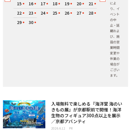
15
16
17
18
19
20
21
によ
り、イ
22
23
24
25
26
27
28
ベント
の中
29
30
止・延
期およ
び、施
設の営
業時間
変更や
休業の
場合が
ござい
ます。
入場無料で楽しめる『海洋堂 海のい
きもの展』が京都駅前で開催！海洋
生物のフィギュア300点以上を展示
／京都アバンティ
2026.6.12
PR