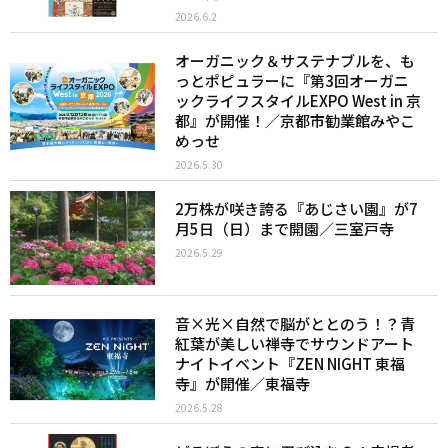
2026.6.2
オーガニック＆サステナブルを、も
っとポピュラーに『第3回オーガニ
ックライフスタイルEXPO West in 京
都』が開催！／京都市勧業館みやこ
めっせ
2026.5.30
2万株が咲き誇る『あじさい園』が7
月5日（日）まで開園／三室戸寺
2026.5.29
音×光×自然で脳がととのう！？青
紅葉が美しい禅寺でサウンドアート
ナイトイベント『ZEN NIGHT 東福
寺』が開催／東福寺
2026.5.28