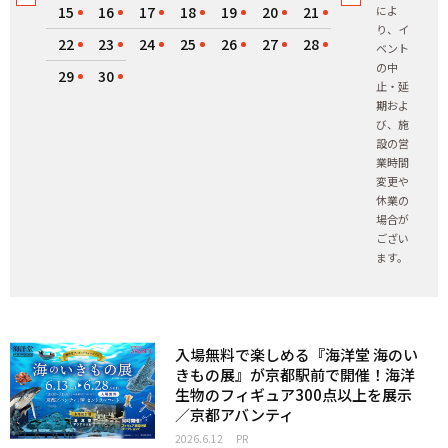
15
16
17
18
19
20
21
によ
り、イ
22
23
24
25
26
27
28
ベント
の中
29
30
止・延
期およ
び、施
設の営
業時間
変更や
休業の
場合が
ござい
ます。
入場無料で楽しめる『海洋堂 海のい
きもの展』が京都駅前で開催！海洋
生物のフィギュア300点以上を展示
／京都アバンティ
2026.6.12
PR