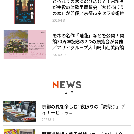
どろぼうの家に忍び込む？！来場者
が主役の体験型展覧会『大どろぼう
の家』が開催／京都市京セラ美術館
2026.4.8
モネの名作「睡蓮」などを公開！開
館30周年記念の2つの展覧会が開催
／アサヒグループ大山崎山荘美術館
2026.3.19
ニュース
京都の夏を楽しむ1夜限りの『夏祭り』デ
ィナービュッ...
2026.8.6
関西初登場！英国老舗ファームのミルク