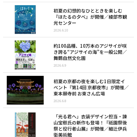
初夏の幻想的なひとときを楽しむ
『ほたるの夕べ』が開催／綾部市観
光センター
2026.6.10
約100品種、10万本のアジサイが咲
き誇る“アジサイの海”を一般公開／
舞鶴自然文化園
2026.6.9
初夏の京都の夜を楽しむ1日限定イ
ベント『第14回 京都夜市』が開催／
東本願寺前 お東さん広場
2026.6.8
「光る君へ」衣装デザイン担当・諫
山宝樹氏の新作も登場！『祇園祭後
祭と役行者山展』が開催／細辻伊兵
衛美術館