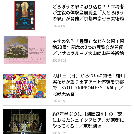
どろぼうの家に忍び込む？！来場者
が主役の体験型展覧会『大どろぼう
の家』が開催／京都市京セラ美術館
2026.4.8
モネの名作「睡蓮」などを公開！開
館30周年記念の2つの展覧会が開催
／アサヒグループ大山崎山荘美術館
2026.3.19
2月1日（日）からついに開催！蜷川
実花らが創り出すアート体験を京都
で『KYOTO NIPPON FESTIVAL』／
北野天満宮
2026.2.5
約7年半ぶりに［劇団四季］の『恋
におちたシェイクスピア』が京都に
やってくる！／京都劇場
2026.1.29