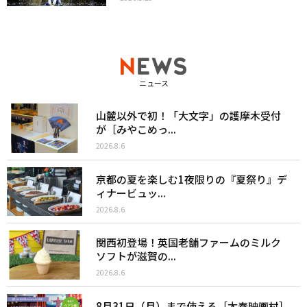
ニュース
山麓以外で初！「大文字」の護摩木受付
が［みやこめっ...
2026.8.6
京都の夏を楽しむ1夜限りの『夏祭り』デ
ィナービュッ...
2026.8.6
関西初登場！英国老舗ファームのミルク
ソフトが滋賀の...
2026.8.6
8月31日（月）まで使える［太秦映画村］