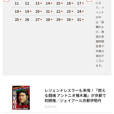
11
12
13
14
15
16
17
によ
り、イ
18
19
20
21
22
23
24
ベント
の中
25
26
27
28
29
30
31
止・延
期およ
び、施
設の営
業時間
変更や
休業の
場合が
ござい
ます。
レジェンドレスラーも来場！『燃え
る闘魂 アントニオ猪木展』が京都で
初開催／ジェイアール京都伊勢丹
2026.5.11