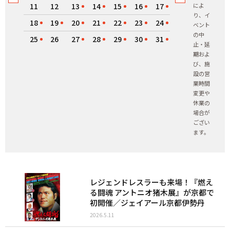
11
12
13
14
15
16
17
によ
り、イ
18
19
20
21
22
23
24
ベント
の中
25
26
27
28
29
30
31
止・延
期およ
び、施
設の営
業時間
変更や
休業の
場合が
ござい
ます。
レジェンドレスラーも来場！『燃え
る闘魂 アントニオ猪木展』が京都で
初開催／ジェイアール京都伊勢丹
2026.5.11