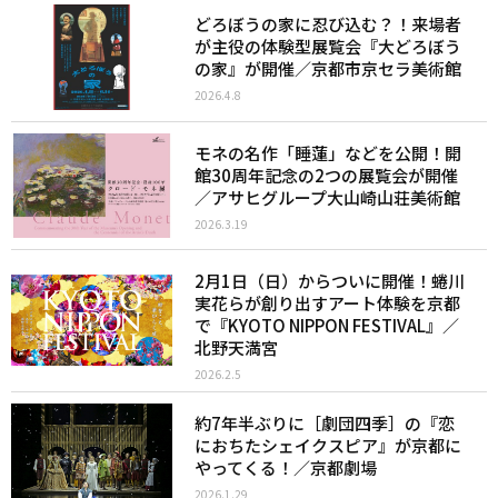
どろぼうの家に忍び込む？！来場者
が主役の体験型展覧会『大どろぼう
の家』が開催／京都市京セラ美術館
2026.4.8
モネの名作「睡蓮」などを公開！開
館30周年記念の2つの展覧会が開催
／アサヒグループ大山崎山荘美術館
2026.3.19
2月1日（日）からついに開催！蜷川
実花らが創り出すアート体験を京都
で『KYOTO NIPPON FESTIVAL』／
北野天満宮
2026.2.5
約7年半ぶりに［劇団四季］の『恋
におちたシェイクスピア』が京都に
やってくる！／京都劇場
2026.1.29