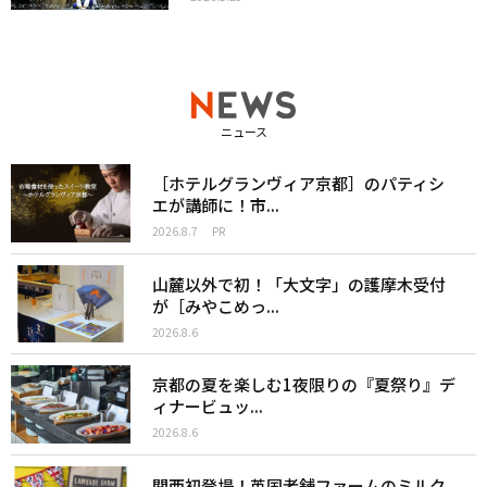
ニュース
［ホテルグランヴィア京都］のパティシ
エが講師に！市...
2026.8.7
PR
山麓以外で初！「大文字」の護摩木受付
が［みやこめっ...
2026.8.6
京都の夏を楽しむ1夜限りの『夏祭り』デ
ィナービュッ...
2026.8.6
関西初登場！英国老舗ファームのミルク