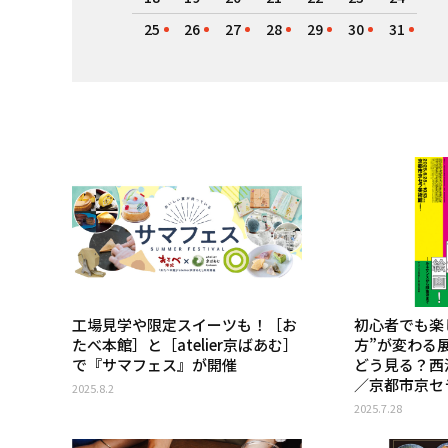
25
26
27
28
29
30
31
工場見学や限定スイーツも！［お
初心者でも楽
たべ本館］と［atelier京ばあむ］
方”が変わる
で『サマフェス』が開催
どう見る？西
／京都市京セ
2025.8.2
2025.7.28