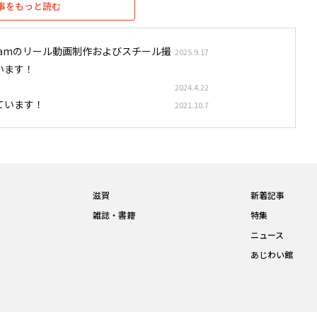
事をもっと読む
stagramのリール動画制作およびスチール撮
2025.9.17
います！
2024.4.22
ています！
2021.10.7
滋賀
新着記事
雑誌・書籍
特集
ニュース
あじわい館