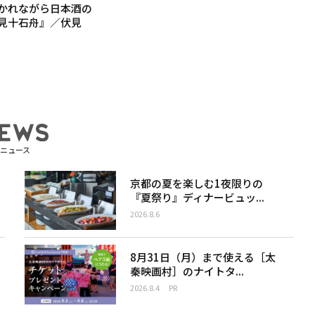
かれながら日本酒の
見十石舟』／伏見
ニュース
京都の夏を楽しむ1夜限りの
『夏祭り』ディナービュッ...
2026.8.6
8月31日（月）まで使える［太
秦映画村］のナイトタ...
2026.8.4
PR