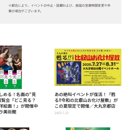
※都合により、イベントの中止・延期および、施設の営業時間変更や休
業の場合がございます。
しめる！名画の“見
あの絶叫イベントが復活！『甦
展覧会『どこ見る？
る!!令和の比叡山お化け屋敷』が
洋絵画！』が開催中
この夏限定で開催／大丸京都店
ラ美術館
2025.7.23