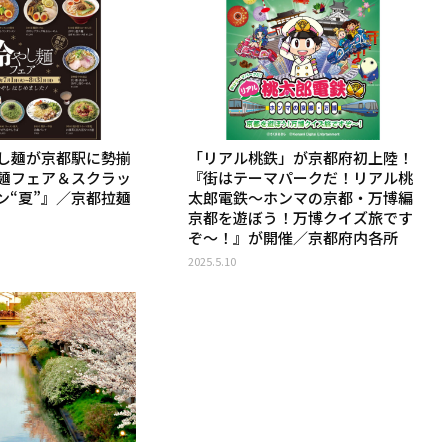
し麺が京都駅に勢揃
「リアル桃鉄」が京都府初上陸！
麺フェア＆スクラッ
『街はテーマパークだ！リアル桃
ン“夏”』／京都拉麺
太郎電鉄～ホンマの京都・万博編
京都を遊ぼう！万博クイズ旅です
ぞ～！』が開催／京都府内各所
2025.5.10