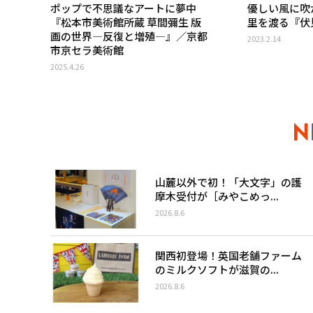
ポップで不思議なアートに夢中
優しい風に吹
『松本市美術館所蔵 草間彌生 版
里を渡る『伏
画の世界―反復と増殖―』／京都
2023.2.14
市京セラ美術館
2025.4.26
山麓以外で初！「大文字」の護
摩木受付が［みやこめっ...
2026.8.6
関西初登場！英国老舗ファーム
のミルクソフトが滋賀の...
2026.8.6