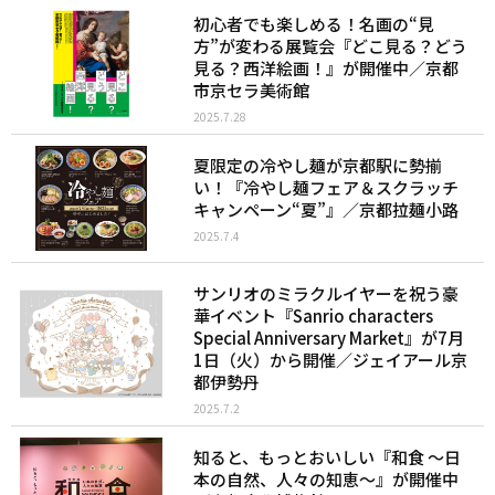
初心者でも楽しめる！名画の“見
方”が変わる展覧会『どこ見る？どう
見る？西洋絵画！』が開催中／京都
市京セラ美術館
2025.7.28
夏限定の冷やし麺が京都駅に勢揃
い！『冷やし麺フェア＆スクラッチ
キャンペーン“夏”』／京都拉麺小路
2025.7.4
サンリオのミラクルイヤーを祝う豪
華イベント『Sanrio characters
Special Anniversary Market』が7月
1日（火）から開催／ジェイアール京
都伊勢丹
2025.7.2
知ると、もっとおいしい『和食 〜日
本の自然、人々の知恵〜』が開催中