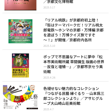
／京都文化博物館
2025.5.17
「リアル桃鉄」が京都府初上陸！
『街はテーマパークだ！リアル桃太
郎電鉄～ホンマの京都・万博編 京都
を遊ぼう！万博クイズ旅ですぞ
～！』が開催／京都府内各所
2025.5.10
ポップで不思議なアートに夢中『松
本市美術館所蔵 草間彌生 版画の世界
―反復と増殖―』／京都市京セラ美
術館
2025.4.26
色褪せない魅力的なコレクション
『つながる民藝 縁ぐるり ―山本爲三
郎コレクションより』／アサヒグル
ープ大山崎山荘美術館
2025.4.7