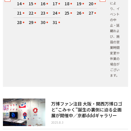
14
15
16
17
18
19
20
によ
り、イ
21
22
23
24
25
26
27
ベント
の中
28
29
30
31
止・延
期およ
び、施
設の営
業時間
変更や
休業の
場合が
ござい
ます。
万博ファン注目 大阪・関西万博ロゴ
と“こみゃく”誕生の裏側に迫る企画
展が開催中／京都dddギャラリー
2025.8.3