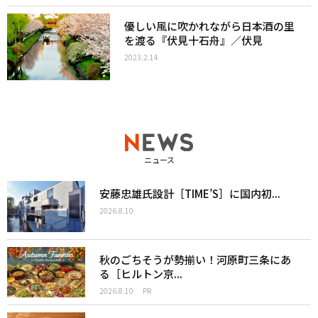
優しい風に吹かれながら日本酒の里
を渡る『伏見十石舟』／伏見
2023.2.14
ニュース
安藤忠雄氏設計［TIME’S］に国内初...
2026.8.10
秋のごちそうが勢揃い！河原町三条にあ
る［ヒルトン京...
2026.8.10
PR