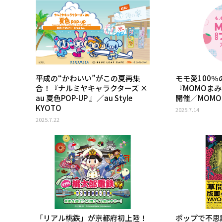
平成の“かわいい”がこの夏再集
モモ愛100
合！『ナルミヤキャラクターズ ×
『MOMOまみ
au 夏色POP-UP 』／au Style
開催／MOM
KYOTO
2025.7.14
2025.7.22
「リアル桃鉄」が京都府初上陸！
ポップで不思