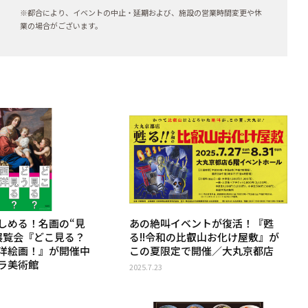
※都合により、イベントの中止・延期および、施設の営業時間変更や休
業の場合がございます。
しめる！名画の“見
あの絶叫イベントが復活！『甦
展覧会『どこ見る？
る!!令和の比叡山お化け屋敷』が
洋絵画！』が開催中
この夏限定で開催／大丸京都店
ラ美術館
2025.7.23