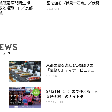
館所蔵 草間彌生 版
里を渡る『伏見十石舟』／伏見
復と増殖―』／京都
2023.2.14
館
ニュース
京都の夏を楽しむ1夜限りの
『夏祭り』ディナービュッ...
2026.8.6
8月31日（月）まで使える［太
秦映画村］のナイトタ...
2026.8.4
PR