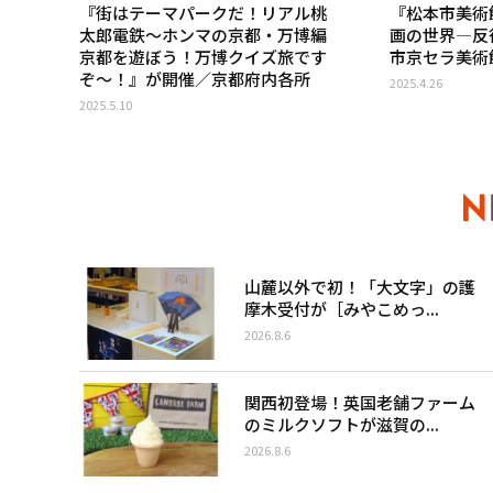
『街はテーマパークだ！リアル桃
『松本市美術
太郎電鉄～ホンマの京都・万博編
画の世界―反
京都を遊ぼう！万博クイズ旅です
市京セラ美術
ぞ～！』が開催／京都府内各所
2025.4.26
2025.5.10
山麓以外で初！「大文字」の護
摩木受付が［みやこめっ...
2026.8.6
関西初登場！英国老舗ファーム
のミルクソフトが滋賀の...
2026.8.6