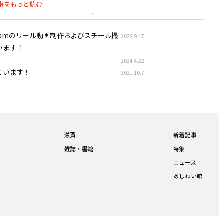
事をもっと読む
stagramのリール動画制作およびスチール撮
2025.9.17
います！
2024.4.22
ています！
2021.10.7
滋賀
新着記事
雑誌・書籍
特集
ニュース
あじわい館