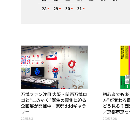
28
29
30
31
万博ファン注目 大阪・関西万博ロ
初心者でも楽
ゴと“こみゃく”誕生の裏側に迫る
方”が変わる
企画展が開催中／京都dddギャラ
どう見る？西
リー
／京都市京セ
2025.8.3
2025.7.28