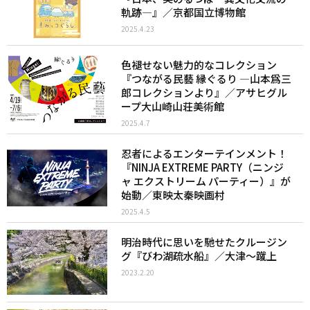
軌跡―』／京都国立博物館
2025.4.23
色褪せない魅力的なコレクション
『つながる民藝 縁ぐるり ―山本爲三
郎コレクションより』／アサヒグル
ープ大山崎山荘美術館
2025.4.7
忍者によるエンターテインメント！
『NINJA EXTREME PARTY（ニンジ
ャ エクストリーム パーティー）』が
始動／東映太秦映画村
2025.4.5
明治時代に思いを馳せたクルージン
グ『びわ湖疏水船』／大津〜蹴上
2023.2.20