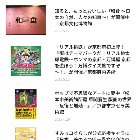
知ると、もっとおいしい『和食 〜日
本の自然、人々の知恵〜』が開催中
／京都文化博物館
2025.5.17
「リアル桃鉄」が京都府初上陸！
『街はテーマパークだ！リアル桃太
郎電鉄～ホンマの京都・万博編 京都
を遊ぼう！万博クイズ旅ですぞ
～！』が開催／京都府内各所
2025.5.10
ポップで不思議なアートに夢中『松
本市美術館所蔵 草間彌生 版画の世界
―反復と増殖―』／京都市京セラ美
術館
2025.4.26
すみっコぐらしが公式応援キャラに
『日本、美のるつぼ―異文化交流の