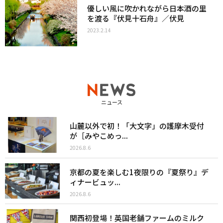
優しい風に吹かれながら日本酒の里
を渡る『伏見十石舟』／伏見
2023.2.14
ニュース
山麓以外で初！「大文字」の護摩木受付
が［みやこめっ...
2026.8.6
京都の夏を楽しむ1夜限りの『夏祭り』デ
ィナービュッ...
2026.8.6
関西初登場！英国老舗ファームのミルク