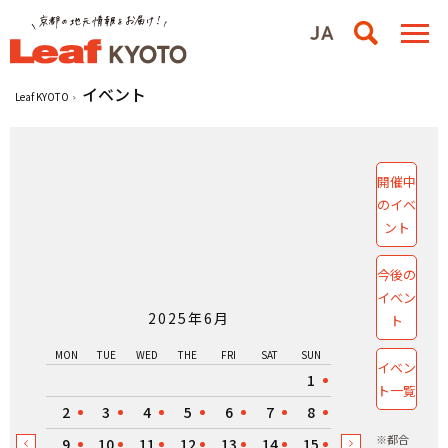
イベント
Leaf KYOTO
開催中
のイベ
ント
今後の
イベン
2025年6月
ト
MON
TUE
WED
THE
FRI
SAT
SUN
イベン
1
ト一覧
2
3
4
5
6
7
8
※都合
9
10
11
12
13
14
15