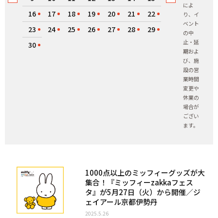
によ
16
17
18
19
20
21
22
り、イ
ベント
23
24
25
26
27
28
29
の中
止・延
30
期およ
び、施
設の営
業時間
変更や
休業の
場合が
ござい
ます。
1000点以上のミッフィーグッズが大
集合！『ミッフィーzakkaフェス
タ』が5月27日（火）から開催／ジ
ェイアール京都伊勢丹
2025.5.26