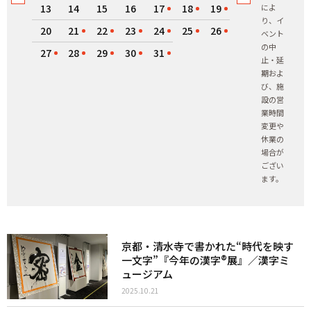
13
14
15
16
17
18
19
によ
り、イ
20
21
22
23
24
25
26
ベント
の中
27
28
29
30
31
止・延
期およ
び、施
設の営
業時間
変更や
休業の
場合が
ござい
ます。
京都・清水寺で書かれた“時代を映す
一文字”『今年の漢字®展』／漢字ミ
ュージアム
2025.10.21