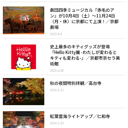
劇団四季ミュージカル『赤毛のア
ン』が10月4日（土）～11月24日
（月・休）に京都にて上演！／京都
劇場
2025.8.9
史上最多のキティグッズが登場
『Hello Kitty展 -わたしが変わると
キティも変わる-』／京都市京セラ美
術館
2025.6.28
秋の夜間特別拝観／高台寺
2024.5.22
紅葉雲海ライトアップ／仁和寺
2024.5.20