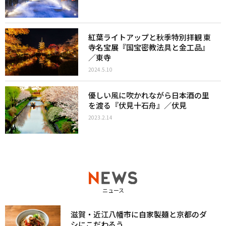
紅葉ライトアップと秋季特別拝観 東
寺名宝展『国宝密教法具と金工品』
／東寺
2024.5.10
優しい風に吹かれながら日本酒の里
を渡る『伏見十石舟』／伏見
2023.2.14
ニュース
滋賀・近江八幡市に自家製麺と京都のダ
シにこだわるう...