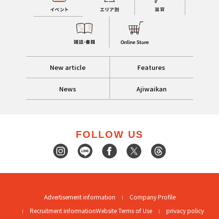
New article
Features
News
Ajiwaikan
FOLLOW US
Advertisement information
Company Profile
Recruitment information
Website Terms of Use
privacy policy