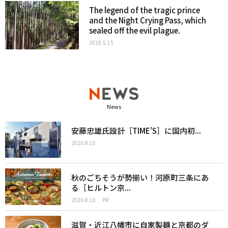
The legend of the tragic prince
and the Night Crying Pass, which
sealed off the evil plague.
2018.5.15
News
安藤忠雄氏設計［TIME’S］に国内初...
2026.8.10
秋のごちそうが勢揃い！河原町三条にあ
る［ヒルトン京...
2026.8.10
PR
滋賀・近江八幡市に自家製麺と京都のダ