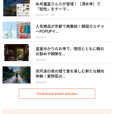
糸井重里さんらが登壇！［清水寺］で
「知性」をテーマ...
2026.8.10
PR
人気商品が京都で再集結！韓国カルチャ
ーPOPUPイ...
2026.8.9
皇室ゆかりのお寺で、僧侶とともに朝の
お勤めや朝粥を...
2026.8.9
京丹波の夜の畑で食を楽しむ新たな観光
体験！夏野菜の...
2026.8.8
Find more event articles