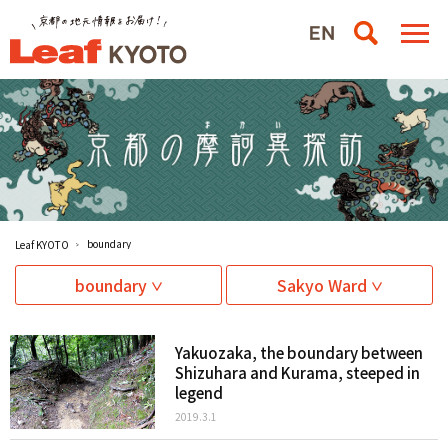
boundary
Leaf KYOTO
boundary
Sakyo Ward
Yakuozaka, the boundary between
Shizuhara and Kurama, steeped in
legend
2019.3.1