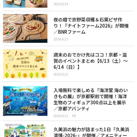
2026.6.14
夜の畑で京野菜収穫＆石窯ピザ作
り！『ナイトファーム2026』が開催
／BNRファーム
2026.6.13
週末のおでかけ先はココ！京都・滋
賀のイベントまとめ【6/13（土）〜
6/14（日）】
2026.6.12
入場無料で楽しめる『海洋堂 海のい
きもの展』が京都駅前で開催！海洋
生物のフィギュア300点以上を展示
／京都アバンティ
2026.6.12
PR
久美浜の魅力が詰まった1日『久美浜
湾博-2026-』が開催／アメニティー