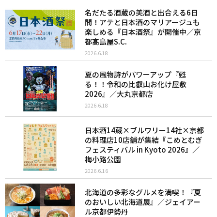
名だたる酒蔵の美酒と出合える6日
間！アテと日本酒のマリアージュも
楽しめる『日本酒祭』が開催中／京
都髙島屋S.C.
2026.6.18
夏の風物詩がパワーアップ『甦
る！！令和の比叡山お化け屋敷
2026』／大丸京都店
2026.6.18
日本酒14蔵×ブルワリー14社×京都
の料理店10店舗が集結『こめとむぎ
フェスティバル in Kyoto 2026』／
梅小路公園
2026.6.16
北海道の多彩なグルメを満喫！『夏
のおいしい北海道展』／ジェイアー
ル京都伊勢丹