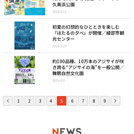
久美浜公園
2026.6.11
初夏の幻想的なひとときを楽しむ
『ほたるの夕べ』が開催／綾部市観
光センター
2026.6.10
約100品種、10万本のアジサイが咲
き誇る“アジサイの海”を一般公開／
舞鶴自然文化園
2026.6.9
1
2
3
4
5
6
7
8
9