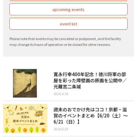
upcoming events
event list
Please note that events may be cancelled or postponed, and the facility
may change its hours of operation or be closed for other reasons.
寛永行幸400年記念！徳川将軍の部
屋を彩った障壁画の原画を公開中／
元離宮二条城
2026.6.26
週末のおでかけ先はココ！京都・滋
賀のイベントまとめ【6/20（土）〜
6/21（日）】
2026.6.19