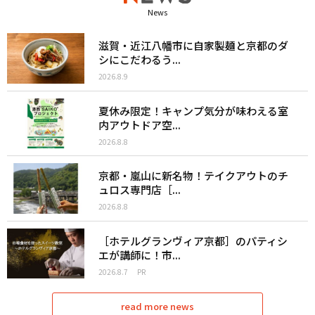
News
滋賀・近江八幡市に自家製麺と京都のダ
シにこだわるう...
2026.8.9
夏休み限定！キャンプ気分が味わえる室
内アウトドア空...
2026.8.8
京都・嵐山に新名物！テイクアウトのチ
ュロス専門店［...
2026.8.8
［ホテルグランヴィア京都］のパティシ
エが講師に！市...
2026.8.7
PR
read more news