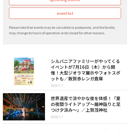
event list
Please note that events may be cancelled or postponed, and the facility
may change its hours of operation or be closed for other reasons.
シルバニアファミリーがやってくる
イベントが7月16日（木）から開
催！大型ジオラマ展示やフォトスポ
ットも／敦賀赤レンガ倉庫
2026.7.7
世界遺産で涼やかな夜を体感！『夏
の夜間ライトアップ～龍神詣りと足
つけ夕涼み～』／上賀茂神社
2026.7.7