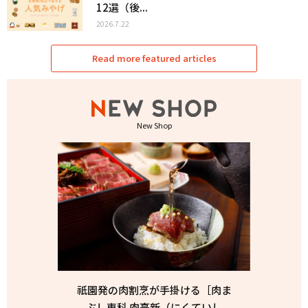
12選（後...
2026.7.22
Read more featured articles
New Shop
祇園発の肉割烹が手掛ける［肉ま
ぶし専科 肉亭新（にくていし