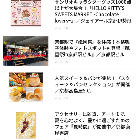
サンリオキャラクターグッズ1000点
以上が大集合！『HELLO KITTY’S
SWEETS MARKET~Chocolate
lovers~』／ジェイアール京都伊勢丹
2026.7.6
京都駅で『祇園祭』を体感！本格囃
子体験やフォトスポットも登場『祇
園祭in京都駅ビル』／京都駅ビル
2026.7.5
人気スイーツ＆パンが集結！『スウ
ィーツ＆パンセレクション』が開催
／京都髙島屋S.C.
2026.7.5
アクセサリーに雑貨、アートまで。
夏を心地よく、豊かに過ごすための
フェア『夏時間』が開催中／京都 蔦
屋書店