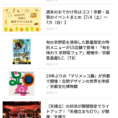
2026.7.4
週末のおでかけ先はココ！京都・滋
賀のイベントまとめ【7/4（土）〜
7/5（日）】
2026.7.3
旬の京野菜を使用した数量限定の特
別メニューが15店舗で登場！『旬を
味わう 京野菜フェア』開催中／京都
髙島屋S.C.［T8］
2026.7.3
10年ぶりの『マリメッコ展』が京都
で開催！北欧デザインの世界を体感
／京都文化博物館
2026.7.2
［天橋立］の砂浜が期間限定でライ
トアップ！『天橋立まち灯り』が開
催／天橋立