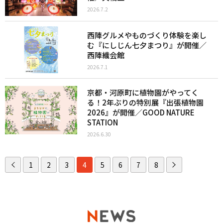
2026.7.2
西陣グルメやものづくり体験を楽し
む『にしじん七夕まつり』が開催／
西陣織会館
2026.7.1
京都・河原町に植物園がやってく
る！2年ぶりの特別展『出張植物園
2026』が開催／GOOD NATURE
STATION
2026.6.30
1
2
3
4
5
6
7
8