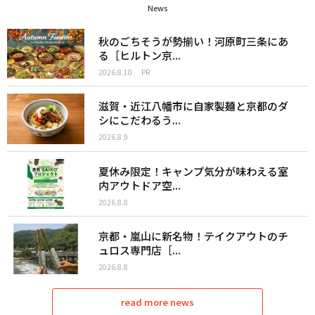
News
秋のごちそうが勢揃い！河原町三条にあ
る［ヒルトン京...
2026.8.10
PR
滋賀・近江八幡市に自家製麺と京都のダ
シにこだわるう...
2026.8.9
夏休み限定！キャンプ気分が味わえる室
内アウトドア空...
2026.8.8
京都・嵐山に新名物！テイクアウトのチ
ュロス専門店［...
2026.8.8
read more news