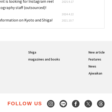
nt is looking for Instagram reel
2025.9.17
tography staff (outsourced)!
2024.4.22
information on Kyoto and Shiga!
2021.10.7
Shiga
New article
magazines and books
Features
News
Ajiwaikan
FOLLOW US