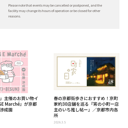
Please note that events may be cancelled or postponed, and the
facility may change its hours of operation or be closed for other
reasons.
E」主催のお買い物イ
春の京都街歩きにおすすめ！京町
E Marché』が京都
家約30店舗を巡る『宵の小町ー店
 渉成園
主のいち推し帖ー』／京都市内各
所
2026.3.5