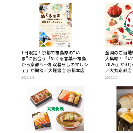
1日限定！京都で福島県の“い
全国のご当地
ま”に出合う『めぐる言葉～福島
大集結！『い
から京都へ～相双暮らしのマルシ
2026』が3
ェ』が開催／大垣書店 京都本店
／大丸京都店
2026.3.4
2026.3.2