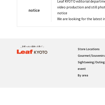
Leaf KYOTO editorial departme
video production and still pho
notice
notice
We are looking for the latest 
Store Locations
Gourmet/Souvenirs
Sightseeing/Outing
event
By area