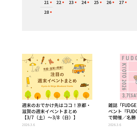
21
22
23
24
25
26
27
28
週末のおでかけ先はココ！京都・
雑誌「FUDG
滋賀の週末イベントまとめ
ベント『FUDG
【3/7（土）〜3/8（日）】
で開催／名勝
2026.3.6
2026.3.6