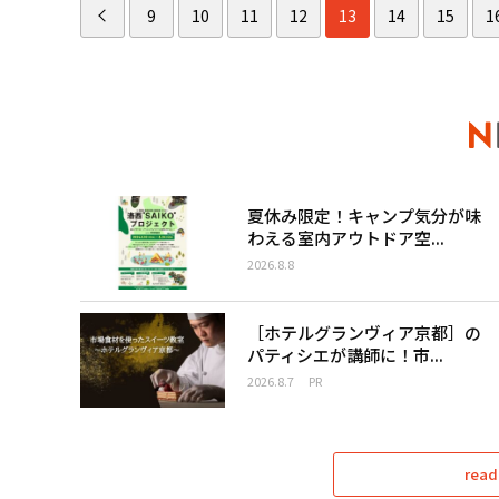
9
10
11
12
13
14
15
1
夏休み限定！キャンプ気分が味
わえる室内アウトドア空...
2026.8.8
［ホテルグランヴィア京都］の
パティシエが講師に！市...
2026.8.7
PR
read