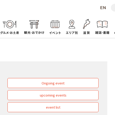
Ongoing event
upcoming events
event list