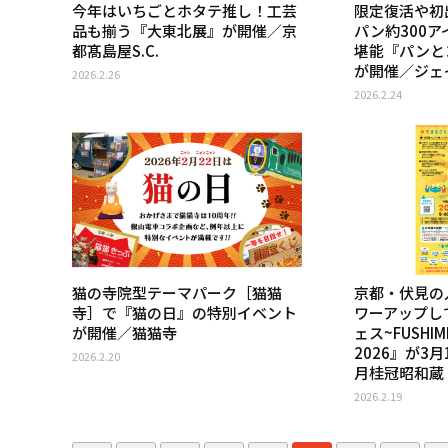
今年はいちごとホタテ推し！工芸
限定復活や初
品も揃う『大東北展』が開催／京
パン約300
都髙島屋S.C.
堪能『パンと
が開催／ジェ
2026.2.26
2026.2.24
猫の寺院型テーマパーク［猫猫
京都・伏見の
寺］で『猫の日』の特別イベント
ワーアップし
が開催／猫猫寺
ェス~FUSHIMI 
2026』が3
2026.2.20
月桂冠昭和蔵
2026.2.19