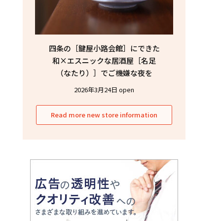
四条の［鍵屋小路会館］にできた
和×エスニックな居酒屋［名足
（なたり）］でご機嫌な夜を
2026年3月24日 open
Read more new store information