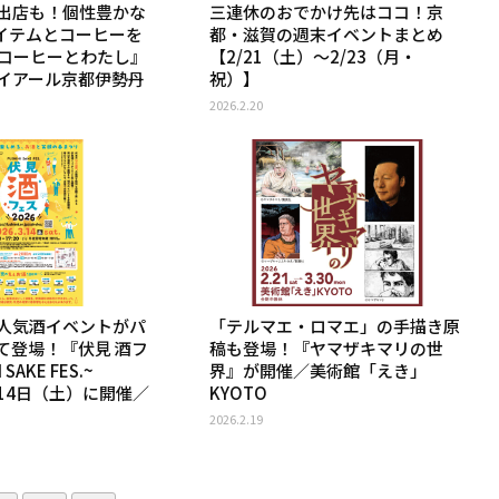
出店も！個性豊かな
三連休のおでかけ先はココ！京
アイテムとコーヒーを
都・滋賀の週末イベントまとめ
コーヒーとわたし』
【2/21（土）〜2/23（月・
イアール京都伊勢丹
祝）】
2026.2.20
人気酒イベントがパ
「テルマエ・ロマエ」の手描き原
て登場！『伏見 酒フ
稿も登場！『ヤマザキマリの世
SAKE FES.~
界』が開催／美術館「えき」
月14日（土）に開催／
KYOTO
2026.2.19