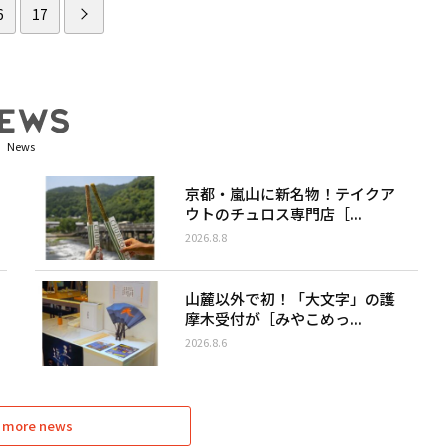
6
17
News
京都・嵐山に新名物！テイクア
ウトのチュロス専門店［...
2026.8.8
山麓以外で初！「大文字」の護
摩木受付が［みやこめっ...
2026.8.6
 more news