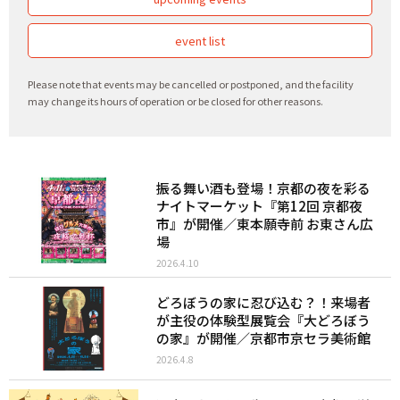
event list
Please note that events may be cancelled or postponed, and the facility
may change its hours of operation or be closed for other reasons.
振る舞い酒も登場！京都の夜を彩る
ナイトマーケット『第12回 京都夜
市』が開催／東本願寺前 お東さん広
場
2026.4.10
どろぼうの家に忍び込む？！来場者
が主役の体験型展覧会『大どろぼう
の家』が開催／京都市京セラ美術館
2026.4.8