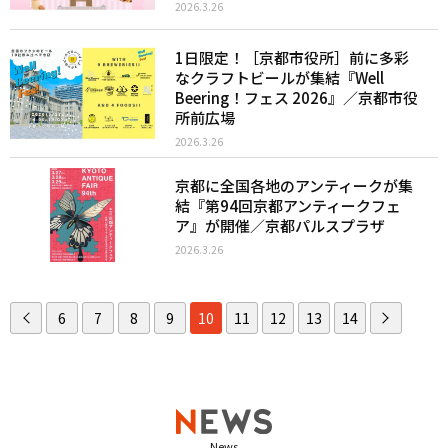
2026.3.26
1日限定！［京都市役所］前に多彩
なクラフトビールが集結『Well
Beering！フェス 2026』／京都市役
所前広場
2026.3.26
京都に全国各地のアンティークが集
結『第94回京都アンティークフェ
ア』が開催／京都パルスプラザ
2026.3.26
6
7
8
9
10
11
12
13
14
News