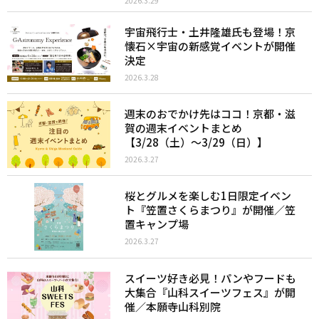
2026.3.29
宇宙飛行士・土井隆雄氏も登場！京
懐石×宇宙の新感覚イベントが開催
決定
2026.3.28
週末のおでかけ先はココ！京都・滋
賀の週末イベントまとめ
【3/28（土）〜3/29（日）】
2026.3.27
桜とグルメを楽しむ1日限定イベン
ト『笠置さくらまつり』が開催／笠
置キャンプ場
2026.3.27
スイーツ好き必見！パンやフードも
大集合『山科スイーツフェス』が開
催／本願寺山科別院