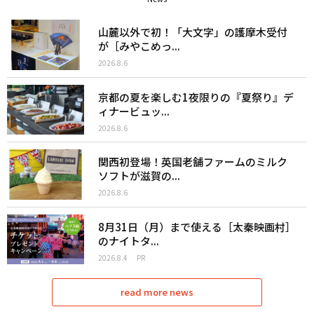
山麓以外で初！「大文字」の護摩木受付
が［みやこめっ...
2026.8.6
京都の夏を楽しむ1夜限りの『夏祭り』デ
ィナービュッ...
2026.8.6
関西初登場！英国老舗ファームのミルク
ソフトが滋賀の...
2026.8.6
8月31日（月）まで使える［太秦映画村］
のナイトタ...
2026.8.4
PR
read more news