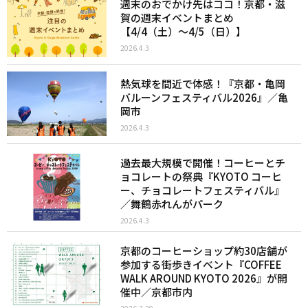
週末のおでかけ先はココ！京都・滋
賀の週末イベントまとめ
【4/4（土）〜4/5（日）】
2026.4.3
熱気球を間近で体感！『京都・亀岡
バルーンフェスティバル2026』／亀
岡市
2026.4.3
過去最大規模で開催！コーヒーとチ
ョコレートの祭典『KYOTO コーヒ
ー、チョコレートフェスティバル』
／舞鶴赤れんがパーク
2026.4.3
京都のコーヒーショップ約30店舗が
参加する街歩きイベント『COFFEE
WALK AROUND KYOTO 2026』が開
催中／京都市内