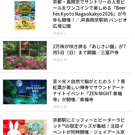
京都・長岡京でサントリーの人気ビ
ールをワンコインで楽しめる『Beer
Fes Kyoto Nagaokakyo2026』が今
年も開催！／JR長岡京駅前 バンビオ
広場公園
2026.6.1
2万株が咲き誇る『あじさい園』が7
月5日（日）まで開園／三室戸寺
2026.5.29
音×光×自然で脳がととのう！？青
紅葉が美しい禅寺でサウンドアート
ナイトイベント『ZEN NIGHT 東福
寺』が開催／東福寺
2026.5.28
京都駅にミッフィーとピーターラビ
ット™︎の限定グッズが集結！注目イ
ベントが同時開催／ジェイアール京