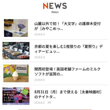
News
山麓以外で初！「大文字」の護摩木受付
が［みやこめっ...
2026.8.6
京都の夏を楽しむ1夜限りの『夏祭り』デ
ィナービュッ...
2026.8.6
関西初登場！英国老舗ファームのミルク
ソフトが滋賀の...
2026.8.6
8月31日（月）まで使える［太秦映画村］
のナイトタ...
2026.8.4
PR