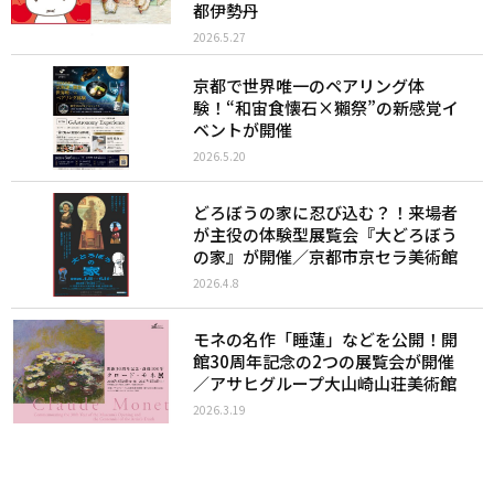
都伊勢丹
2026.5.27
京都で世界唯一のペアリング体
験！“和宙食懐石×獺祭”の新感覚イ
ベントが開催
2026.5.20
どろぼうの家に忍び込む？！来場者
が主役の体験型展覧会『大どろぼう
の家』が開催／京都市京セラ美術館
2026.4.8
モネの名作「睡蓮」などを公開！開
館30周年記念の2つの展覧会が開催
／アサヒグループ大山崎山荘美術館
2026.3.19