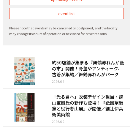
event list
Please note that events may be cancelled or postponed, and the facility
may change its hours of operation or be closed for other reasons.
約50店舗が集まる『舞鶴赤れんが蚤
の市』開催！骨董やアンティーク、
古着が集結／舞鶴赤れんがパーク
2026.6.4
「光る君へ」衣装デザイン担当・諫
山宝樹氏の新作も登場！『祇園祭後
祭と役行者山展』が開催／細辻伊兵
衛美術館
2026.6.2