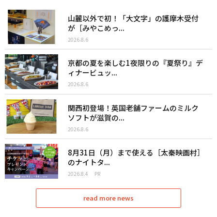
山麓以外で初！「大文字」の護摩木受付
が［みやこめっ...
2026.8.6
京都の夏を楽しむ1夜限りの『夏祭り』デ
ィナービュッ...
2026.8.6
関西初登場！英国老舗ファームのミルク
ソフトが滋賀の...
2026.8.6
8月31日（月）まで使える［太秦映画村］
のナイトタ...
2026.8.4
PR
read more news