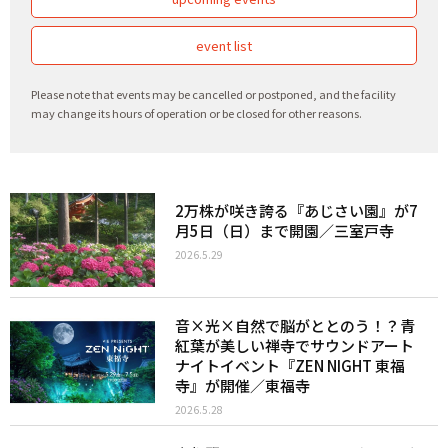
event list
Please note that events may be cancelled or postponed, and the facility
may change its hours of operation or be closed for other reasons.
2万株が咲き誇る『あじさい園』が7
月5日（日）まで開園／三室戸寺
2026.5.29
音×光×自然で脳がととのう！？青
紅葉が美しい禅寺でサウンドアート
ナイトイベント『ZEN NIGHT 東福
寺』が開催／東福寺
2026.5.28