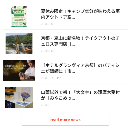
夏休み限定！キャンプ気分が味わえる室
内アウトドア空...
2026.8.8
京都・嵐山に新名物！テイクアウトのチ
ュロス専門店［...
2026.8.8
［ホテルグランヴィア京都］のパティシ
エが講師に！市...
2026.8.7
PR
山麓以外で初！「大文字」の護摩木受付
が［みやこめっ...
2026.8.6
read more news