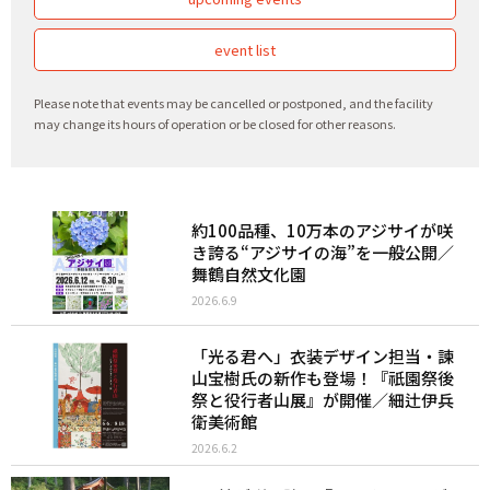
event list
Please note that events may be cancelled or postponed, and the facility
may change its hours of operation or be closed for other reasons.
約100品種、10万本のアジサイが咲
き誇る“アジサイの海”を一般公開／
舞鶴自然文化園
2026.6.9
「光る君へ」衣装デザイン担当・諫
山宝樹氏の新作も登場！『祇園祭後
祭と役行者山展』が開催／細辻伊兵
衛美術館
2026.6.2