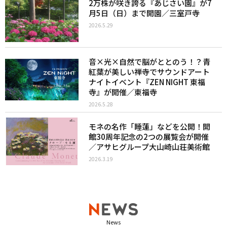
2万株が咲き誇る『あじさい園』が7
月5日（日）まで開園／三室戸寺
2026.5.29
音×光×自然で脳がととのう！？青
紅葉が美しい禅寺でサウンドアート
ナイトイベント『ZEN NIGHT 東福
寺』が開催／東福寺
2026.5.28
モネの名作「睡蓮」などを公開！開
館30周年記念の2つの展覧会が開催
／アサヒグループ大山崎山荘美術館
2026.3.19
News