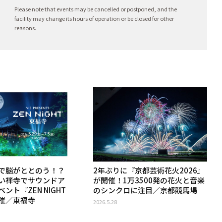
Please note that events may be cancelled or postponed, and the
facility may change its hours of operation or be closed for other
reasons.
で脳がととのう！？
2年ぶりに『京都芸術花火2026』
い禅寺でサウンドア
が開催！1万3500発の花火と音楽
ント『ZEN NIGHT
のシンクロに注目／京都競馬場
催／東福寺
2026.5.28