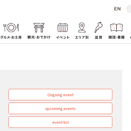
Ongoing event
upcoming events
event list