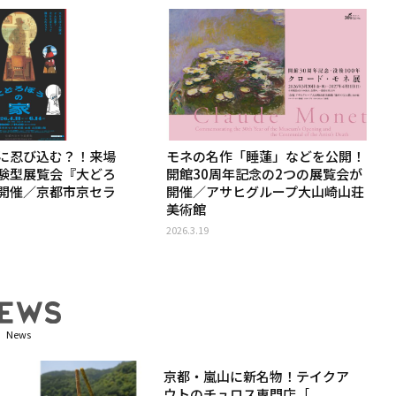
に忍び込む？！来場
モネの名作「睡蓮」などを公開！
験型展覧会『大どろ
開館30周年記念の2つの展覧会が
開催／京都市京セラ
開催／アサヒグループ大山崎山荘
美術館
2026.3.19
News
京都・嵐山に新名物！テイクア
ウトのチュロス専門店［...