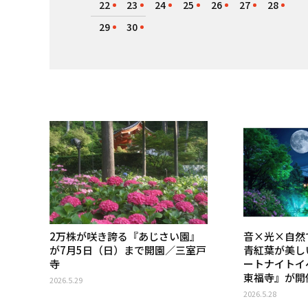
22
23
24
25
26
27
28
29
30
2万株が咲き誇る『あじさい園』
音×光×自然
が7月5日（日）まで開園／三室戸
青紅葉が美し
寺
ートナイトイベ
東福寺』が開
2026.5.29
2026.5.28