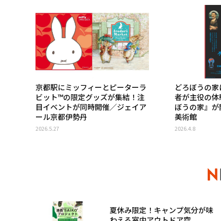
京都駅にミッフィーとピーターラ
どろぼうの家
ビット™︎の限定グッズが集結！注
者が主役の体
目イベントが同時開催／ジェイア
ぼうの家』が
ール京都伊勢丹
美術館
2026.5.27
2026.4.8
夏休み限定！キャンプ気分が味
わえる室内アウトドア空...