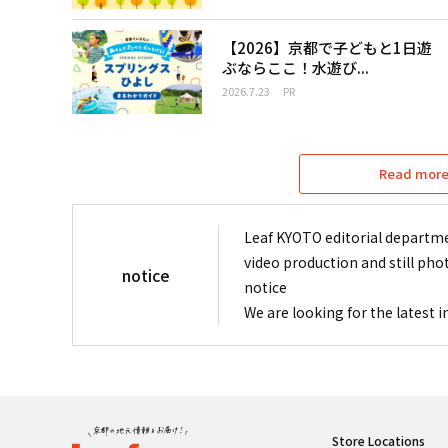
【2026】京都で子どもと1日遊
ぶならここ！水遊び...
2026.7.23
PR
Read more 
Leaf KYOTO editorial departme
video production and still pho
notice
notice
We are looking for the latest 
Store Locations