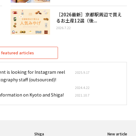
［2026最新］京都駅周辺で買え
るお土産12選（後...
2026.7.22
featured articles
nt is looking for Instagram reel
2025.9.17
tography staff (outsourced)!
2024.4.22
information on Kyoto and Shiga!
2021.10.7
Shiga
New article