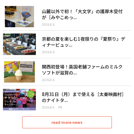
山麓以外で初！「大文字」の護摩木受付
が［みやこめっ...
2026.8.6
京都の夏を楽しむ1夜限りの『夏祭り』デ
ィナービュッ...
2026.8.6
関西初登場！英国老舗ファームのミルク
ソフトが滋賀の...
2026.8.6
8月31日（月）まで使える［太秦映画村］
のナイトタ...
2026.8.4
PR
read more news