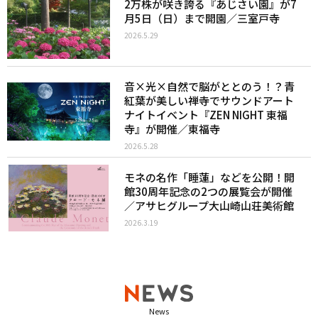
2万株が咲き誇る『あじさい園』が7
月5日（日）まで開園／三室戸寺
2026.5.29
音×光×自然で脳がととのう！？青
紅葉が美しい禅寺でサウンドアート
ナイトイベント『ZEN NIGHT 東福
寺』が開催／東福寺
2026.5.28
モネの名作「睡蓮」などを公開！開
館30周年記念の2つの展覧会が開催
／アサヒグループ大山崎山荘美術館
2026.3.19
News