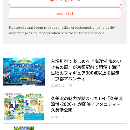
event list
Please note that events may be cancelled or postponed, and the facility
may change its hours of operation or be closed for other reasons.
入場無料で楽しめる『海洋堂 海のい
きもの展』が京都駅前で開催！海洋
生物のフィギュア300点以上を展示
／京都アバンティ
2026.6.12
PR
久美浜の魅力が詰まった1日『久美浜
湾博-2026-』が開催／アメニティー
久美浜公園
2026.6.11