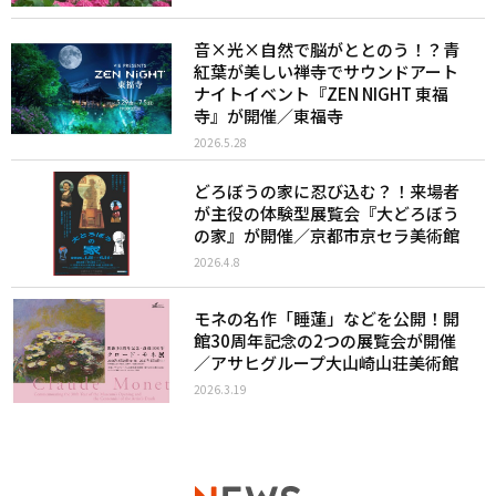
音×光×自然で脳がととのう！？青
紅葉が美しい禅寺でサウンドアート
ナイトイベント『ZEN NIGHT 東福
寺』が開催／東福寺
2026.5.28
どろぼうの家に忍び込む？！来場者
が主役の体験型展覧会『大どろぼう
の家』が開催／京都市京セラ美術館
2026.4.8
モネの名作「睡蓮」などを公開！開
館30周年記念の2つの展覧会が開催
／アサヒグループ大山崎山荘美術館
2026.3.19