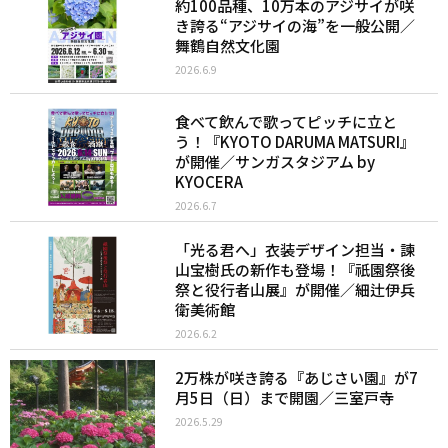
約100品種、10万本のアジサイが咲
き誇る“アジサイの海”を一般公開／
舞鶴自然文化園
2026.6.9
食べて飲んで歌ってピッチに立と
う！『KYOTO DARUMA MATSURI』
が開催／サンガスタジアム by
KYOCERA
2026.6.7
「光る君へ」衣装デザイン担当・諫
山宝樹氏の新作も登場！『祇園祭後
祭と役行者山展』が開催／細辻伊兵
衛美術館
2026.6.2
2万株が咲き誇る『あじさい園』が7
月5日（日）まで開園／三室戸寺
2026.5.29