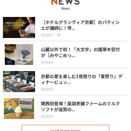
News
［ホテルグランヴィア京都］のパティシ
エが講師に！市...
2026.8.7
PR
山麓以外で初！「大文字」の護摩木受付
が［みやこめっ...
2026.8.6
京都の夏を楽しむ1夜限りの『夏祭り』デ
ィナービュッ...
2026.8.6
関西初登場！英国老舗ファームのミルク
ソフトが滋賀の...
2026.8.6
read more news