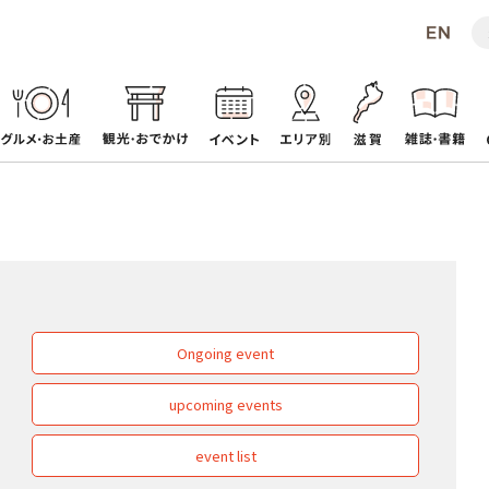
Ongoing event
upcoming events
event list