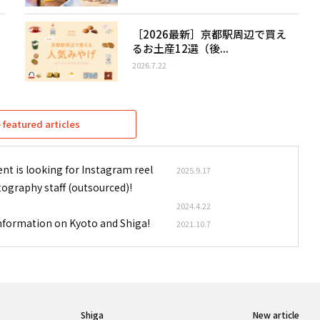
［2026最新］京都駅周辺で買え
るお土産12選（後...
2026.7.22
featured articles
nt is looking for Instagram reel
2025.9.17
tography staff (outsourced)!
2024.4.22
information on Kyoto and Shiga!
2021.10.7
Shiga
New article