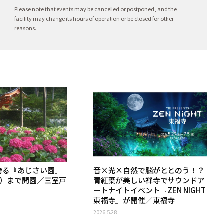
Please note that events may be cancelled or postponed, and the
facility may change its hours of operation or be closed for other
reasons.
誇る『あじさい園』
音×光×自然で脳がととのう！？
日）まで開園／三室戸
青紅葉が美しい禅寺でサウンドア
ートナイトイベント『ZEN NIGHT
東福寺』が開催／東福寺
2026.5.28