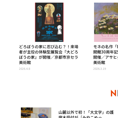
どろぼうの家に忍び込む？！来場
モネの名作「
者が主役の体験型展覧会『大どろ
開館30周年
ぼうの家』が開催／京都市京セラ
開催／アサヒ
美術館
美術館
2026.4.8
2026.3.19
山麓以外で初！「大文字」の護
摩木受付が［みやこめっ...