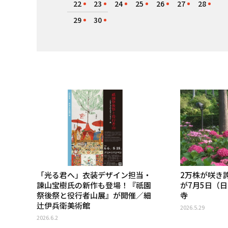
22
23
24
25
26
27
28
29
30
「光る君へ」衣装デザイン担当・
2万株が咲き
諫山宝樹氏の新作も登場！『祇園
が7月5日（
祭後祭と役行者山展』が開催／細
寺
辻伊兵衛美術館
2026.5.29
2026.6.2