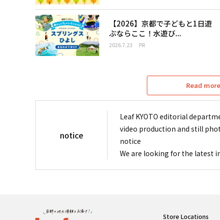
【2026】京都で子どもと1日遊
ぶならここ！水遊び...
2026.7.23
PR
Read more 
Leaf KYOTO editorial departme
video production and still pho
notice
notice
We are looking for the latest 
Store Locations