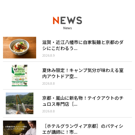
News
滋賀・近江八幡市に自家製麺と京都のダ
シにこだわるう...
2026.8.9
夏休み限定！キャンプ気分が味わえる室
内アウトドア空...
2026.8.8
京都・嵐山に新名物！テイクアウトのチ
ュロス専門店［...
2026.8.8
［ホテルグランヴィア京都］のパティシ
エが講師に！市...