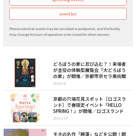
event list
Please note that events may be cancelled or postponed, and the facility
may change its hours of operation or be closed for other reasons.
どろぼうの家に忍び込む？！来場者
が主役の体験型展覧会『大どろぼう
の家』が開催／京都市京セラ美術館
2026.4.8
京都の穴場花見スポット［ロゴスラ
ンド］で春限定イベント『HELLO
SPRING！』が開催／ロゴスランド
2026.3.19
モネの名作「睡蓮」などを公開！開