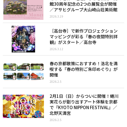
館30周年記念の2つの展覧会が開催
／アサヒグループ大山崎山荘美術館
2026.3.19
［高台寺］で新作プロジェクション
マッピングが彩る『春の夜間特別拝
観』がスタート／高台寺
2026.3.12
春の京都散策におすすめ！洛北を満
喫する『春の特別ご朱印めぐり』が
開催
2026.2.5
2月1日（日）からついに開催！蜷川
実花らが創り出すアート体験を京都
で『KYOTO NIPPON FESTIVAL』／
北野天満宮
2026.2.5