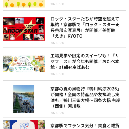
2026.7.30
ロック・スターたちが時空を超えて
集結！京都駅で『ロック・スター★
長谷部宏写真展』が開催／美術館
「えき」KYOTO
2026.7.30
工場見学や限定のスイーツも！『サ
マフェス』が今年も開催／おたべ本
館・atelier京ばあむ
2026.7.30
京都の夏の風物詩『鴨川納涼2026』
が開催！全国の特産品や友禅流し実
演も／鴨川三条大橋〜四条大橋 右岸
（西側）河川敷
2026.7.30
京都駅でフランス気分！美食と雑貨