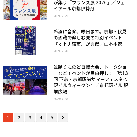
が集う『フランス展 2026』／ジェ
イアール京都伊勢丹
2026.7.29
冷酒に音楽、縁日まで。京都・伏見
の酒蔵で楽しむ夏の特別イベント
『オトナ夜市』が開催／山本本家
2026.7.28
盆踊りにのど自慢大会、トークショ
ーなどイベントが目白押し！『第13
回 下京・京都駅前サマーフェスタ＜
駅ビルウィーク＞』／京都駅ビル 駅
前広場
2026.7.28
1
2
3
4
5