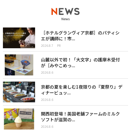
News
［ホテルグランヴィア京都］のパティシ
エが講師に！市...
2026.8.7
PR
山麓以外で初！「大文字」の護摩木受付
が［みやこめっ...
2026.8.6
京都の夏を楽しむ1夜限りの『夏祭り』デ
ィナービュッ...
2026.8.6
関西初登場！英国老舗ファームのミルク
ソフトが滋賀の...
2026.8.6