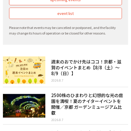
event list
Please note that events may be cancelled or postponed, and the facility
may change its hours of operation or be closed for other reasons.
週末のおでかけ先はココ！京都・滋
賀のイベントまとめ【8/8（土）〜
8/9（日）】
2026.8.7
2500株のひまわりと幻想的な光の庭
園を満喫！夏のナイターイベントを
開催／京都 ガーデンミュージアム比
叡
2026.8.7