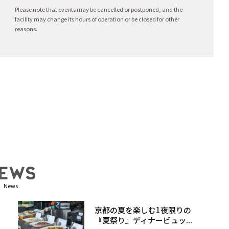
Please note that events may be cancelled or postponed, and the
facility may change its hours of operation or be closed for other
reasons.
News
京都の夏を楽しむ1夜限りの
『夏祭り』ディナービュッ...