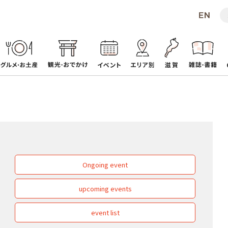
Ongoing event
upcoming events
event list