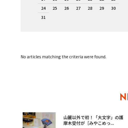
24
25
26
27
28
29
30
31
No articles matching the criteria were found.
山麓以外で初！「大文字」の護
摩木受付が［みやこめっ...